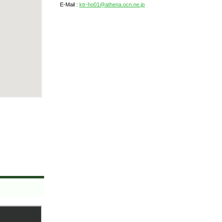
E-Mail :
ktr-ho01@athena.ocn.ne.jp